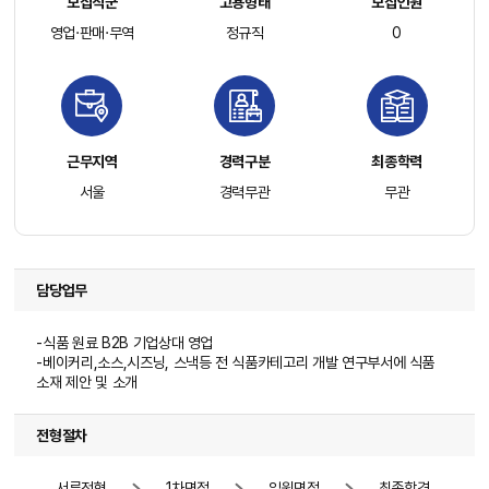
모집직군
고용형태
모집인원
영업·판매·무역
정규직
0
근무지역
경력구분
최종학력
서울
경력무관
무관
담당업무
-식품 원료 B2B 기업상대 영업
-베이커리,소스,시즈닝, 스낵등 전 식품카테고리 개발 연구부서에 식품
소재 제안 및 소개
전형절차
서류전형
1차면접
임원면접
최종합격