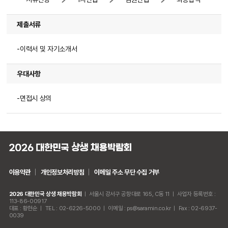
제출서류
-이력서 및 자기소개서
우대사항
-면접시 상의
이용약관
개인정보처리방침
이메일 주소 무단 수집 거부
2026 대한민국 상생 채용박람회
ㅣ
서울시 강서구 공항대로 165, C동 11
ㅣ
사업자 등록번호 :
113-86-00917
대표 : 황현순
ㅣ
TEL : 02-6226-5000
ㅣ
이메일 : ps@saramin.co.kr
ㅣ
Fax : 02-6937-
0039